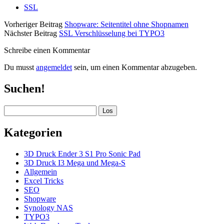
SSL
Vorheriger Beitrag
Shopware: Seitentitel ohne Shopnamen
Nächster Beitrag
SSL Verschlüsselung bei TYPO3
Schreibe einen Kommentar
Du musst
angemeldet
sein, um einen Kommentar abzugeben.
Sidebar
Suchen!
Suchen
Kategorien
3D Druck Ender 3 S1 Pro Sonic Pad
3D Druck I3 Mega und Mega-S
Allgemein
Excel Tricks
SEO
Shopware
Synology NAS
TYPO3